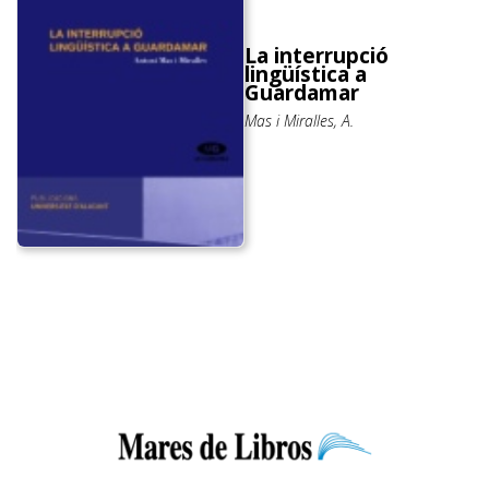
La interrupció
lingüística a
Guardamar
Mas i Miralles, A.