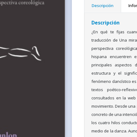
Descripción
Info
Descripción
¿En qué te fijas cua
traducción de Una mira
perspectiva coreológic
hispana encuentren ex
principales aspectos d
estructura y el signif
fenómeno dancístico es 
textos poético-refle
consultados en la web 
movimiento. Desde una p
concreto de una intenció
los cuatro hilos conduct
medio de la danza. Aunqu