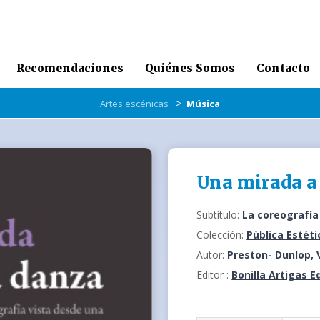
Recomendaciones
Quiénes Somos
Contacto
>
Artes escénicas
Música
Una mirada a
Subtítulo:
La coreografía
Colección:
Pùblica Estéti
Autor:
Preston- Dunlop, 
Editor :
Bonilla Artigas E