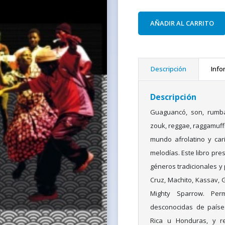
AÑADIR AL CARRITO
Descripción
Info
Descripción
Guaguancó, son, rumba
zouk, reggae, raggamuffi
mundo afrolatino y car
melodías. Este libro pr
géneros tradicionales y 
Cruz, Machito, Kassav, G
Mighty Sparrow. Perm
desconocidas de países
Rica u Honduras, y re