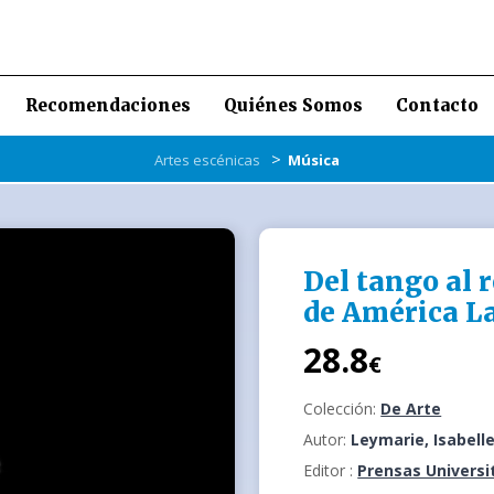
Recomendaciones
Quiénes Somos
Contacto
>
Artes escénicas
Música
Del tango al 
de América La
28.8
€
Colección:
De Arte
Autor:
Leymarie, Isabell
Editor :
Prensas Universi