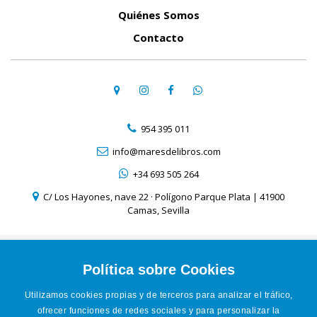
Quiénes Somos
Contacto
954 395 011
info@maresdelibros.com
+34 693 505 264
C/ Los Hayones, nave 22 · Polígono Parque Plata | 41900
Camas, Sevilla
Aviso Legal
Política de Cookies
Política sobre Cookies
Política de Privacidad
Utilizamos cookies propias y de terceros para analizar el tráfico,
Condiciones de venta online
ofrecer funciones de redes sociales y para personalizar la