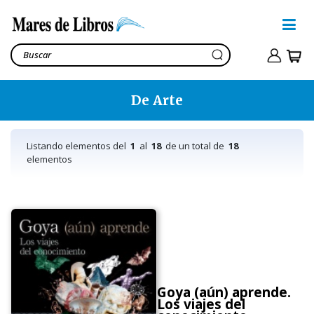
De Arte
Listando elementos del
1
al
18
de un total de
18
elementos
Goya (aún) aprende.
Los viajes del