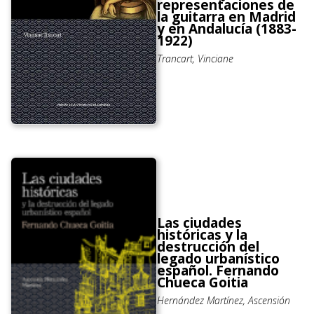
representaciones de
la guitarra en Madrid
y en Andalucía (1883-
1922)
Trancart, Vinciane
Las ciudades
históricas y la
destrucción del
legado urbanístico
español. Fernando
Chueca Goitia
Hernández Martínez, Ascensión