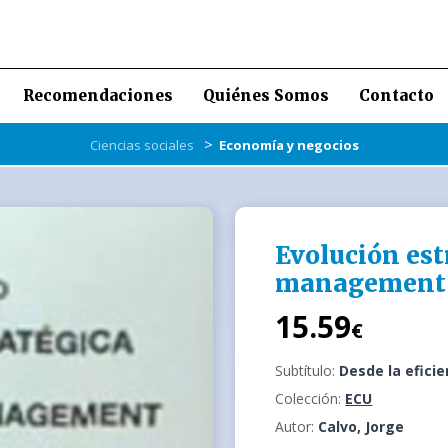
Recomendaciones
Quiénes Somos
Contacto
>
Ciencias sociales
Economía y negocios
Evolución est
management
15.59
€
Subtítulo:
Desde la eficie
Colección:
ECU
Autor:
Calvo, Jorge