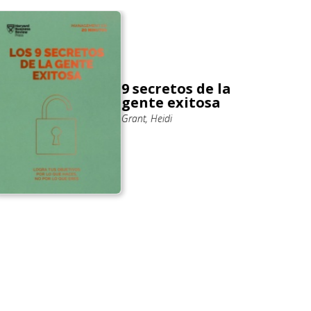
9 secretos de la
Ama
gente exitosa
la 
Grant, Heidi
Casas 