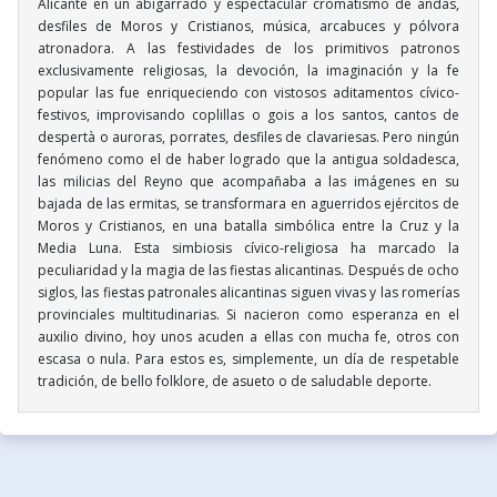
Alicante en un abigarrado y espectacular cromatismo de andas,
desfiles de Moros y Cristianos, música, arcabuces y pólvora
atronadora. A las festividades de los primitivos patronos
exclusivamente religiosas, la devoción, la imaginación y la fe
popular las fue enriqueciendo con vistosos aditamentos cívico-
festivos, improvisando coplillas o gois a los santos, cantos de
despertà o auroras, porrates, desfiles de clavariesas. Pero ningún
fenómeno como el de haber logrado que la antigua soldadesca,
las milicias del Reyno que acompañaba a las imágenes en su
bajada de las ermitas, se transformara en aguerridos ejércitos de
Moros y Cristianos, en una batalla simbólica entre la Cruz y la
Media Luna. Esta simbiosis cívico-religiosa ha marcado la
peculiaridad y la magia de las fiestas alicantinas. Después de ocho
siglos, las fiestas patronales alicantinas siguen vivas y las romerías
provinciales multitudinarias. Si nacieron como esperanza en el
auxilio divino, hoy unos acuden a ellas con mucha fe, otros con
escasa o nula. Para estos es, simplemente, un día de respetable
tradición, de bello folklore, de asueto o de saludable deporte.