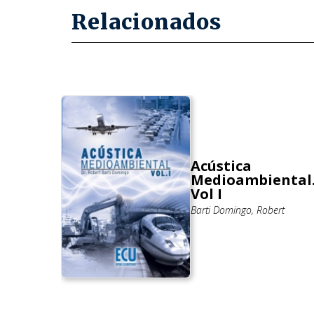
Relacionados
Acústica
ierra
Medioambiental
Vol I
Barti Domingo, Robert