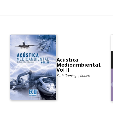
Acústica
.
Medioambiental.
Vol II
Barti Domingo, Robert