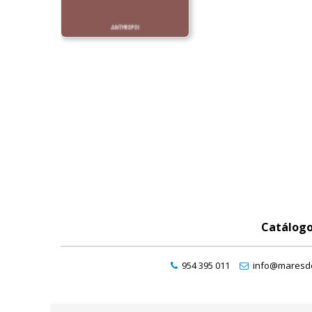
Catálog
954 395 011
info@maresde