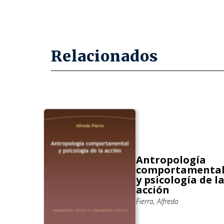
Relacionados
e la
Antropología
comportamenta
y psicología de l
ón
acción
n
Fierro, Alfredo