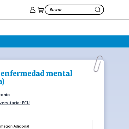
a enfermedad mental
a)
tonio
iversitario: ECU
rmación Adicional