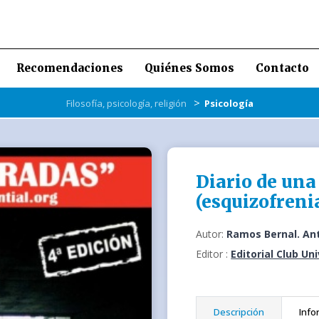
Recomendaciones
Quiénes Somos
Contacto
>
Filosofía, psicología, religión
Psicología
Diario de un
(esquizofreni
Autor:
Ramos Bernal. An
Editor :
Editorial Club Un
Descripción
Info