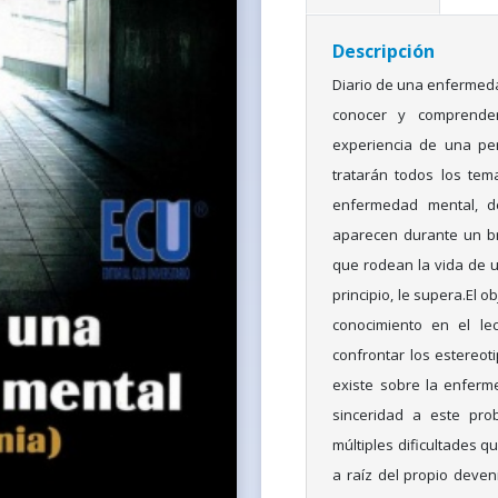
Descripción
Diario de una enfermeda
conocer y comprende
experiencia de una per
tratarán todos los te
enfermedad mental, d
aparecen durante un br
que rodean la vida de u
principio, le supera.El o
conocimiento en el lec
confrontar los estereo
existe sobre la enferm
sinceridad a este pr
múltiples dificultades q
a raíz del propio deven