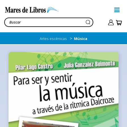
>
Artes escénicas
Música