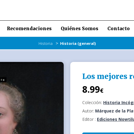
Recomendaciones
Quiénes Somos
Contacto
>
Historia
Historia (general)
Los mejores r
8.99
€
Colección:
Historia Incóg
Autor:
Márquez de la Pla
Editor :
Ediciones Nowtil