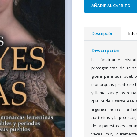
AÑADIR AL CARRITO
Descripción
Info
Descripción
La fascinante histo
protagonistas de rein
gloria para sus pueblo
monarquías pronto se h
y llamativas y los reina
que pude usarse ese ad
algunas reinas. Ha ha
auctoritas y la potestas
de la potestas es abrum
veces muy duramente