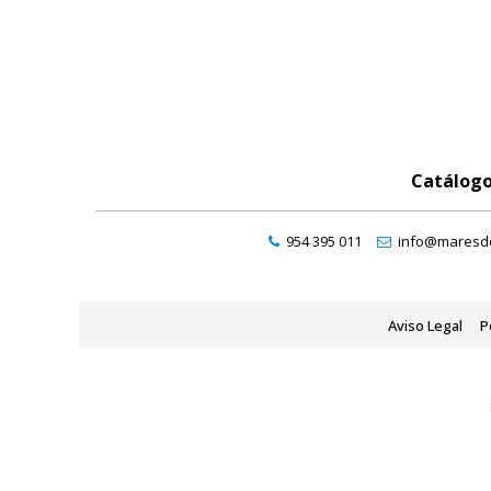
Catálog
954 395 011
info@maresde
Aviso Legal
P