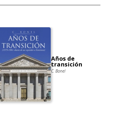
Años de
transición
C. Bonel