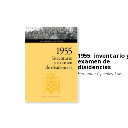
1955: inventario 
ia de
examen de
disidencias
rnando
Fernández Cifuentes, Luis