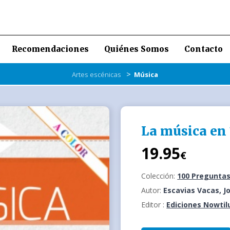
Recomendaciones
Quiénes Somos
Contacto
>
Artes escénicas
Música
La música en
19.95
€
Colección:
100 Preguntas
Autor:
Escavias Vacas, J
Editor :
Ediciones Nowtil