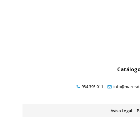
Catálog
954 395 011
info@maresde
Aviso Legal
P