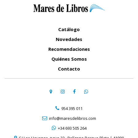
Catálogo
Novedades
Recomendaciones
Quiénes Somos
Contacto
954 395 011
info@maresdelibros.com
+34 693 505 264
C/ Los Hayones, nave 22 · Polígono Parque Plata | 41900