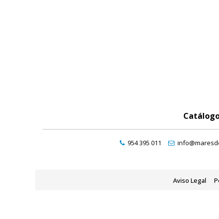
Catálog
954 395 011
info@maresde
Aviso Legal
P