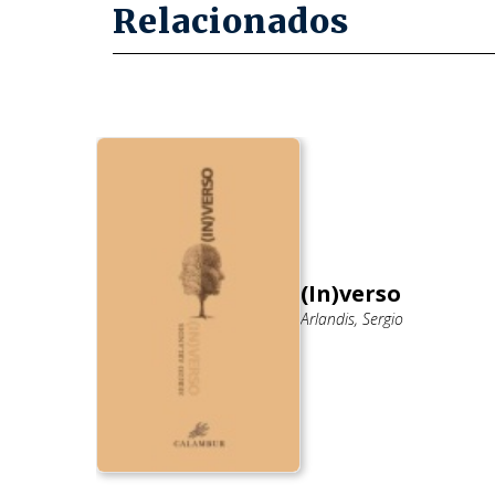
Relacionados
(In)verso
s Miguel
Arlandis, Sergio