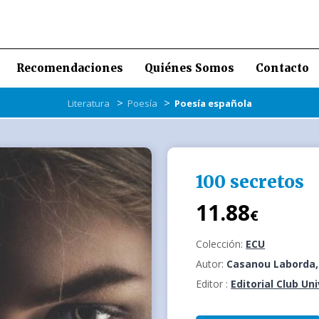
Recomendaciones
Quiénes Somos
Contacto
>
>
Literatura
Poesía
Poesía española
100 secretos
11.88
€
Colección:
ECU
Autor:
Casanou Laborda,
Editor :
Editorial Club Un