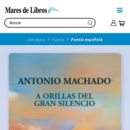
>
>
Literatura
Poesía
Poesía española