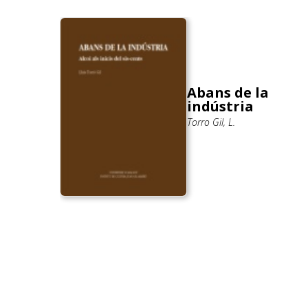
s
Abans de la
ría; Sanz
indústria
Torro Gil, L.