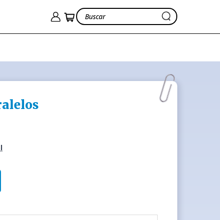
alelos
l