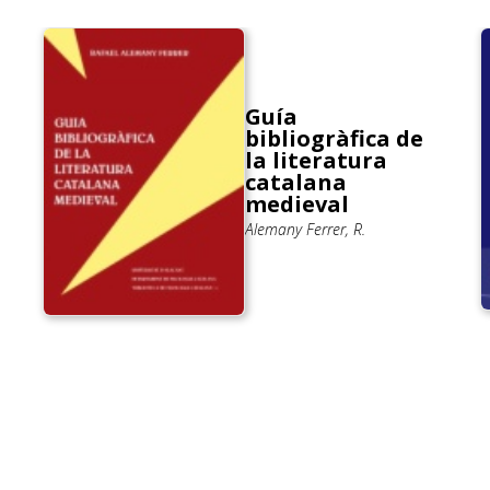
Guía
bibliogràfica de
la literatura
catalana
medieval
Alemany Ferrer, R.