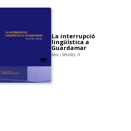
La interrupció
lingüística a
Guardamar
Mas i Miralles, A.