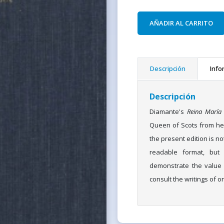
AÑADIR AL CARRITO
Descripción
Info
Descripción
Diamante's
Reina María
Queen of Scots from her 
the present edition is not
readable format, but a
demonstrate the value 
consult the writings of 