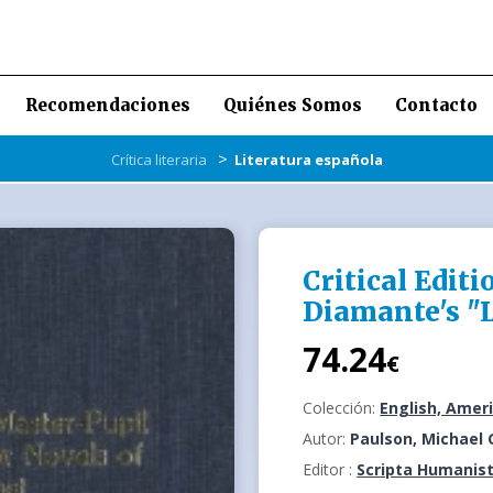
Recomendaciones
Quiénes Somos
Contacto
>
Crítica literaria
Literatura española
Critical Editi
Diamante's "
74.24
€
Colección:
English, Ameri
Autor:
Paulson, Michael 
Editor :
Scripta Humanist