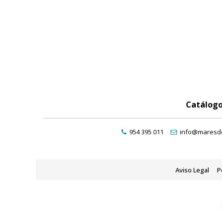
Catálog
954 395 011
info@maresde
Aviso Legal
P