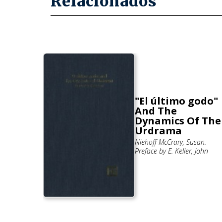
Relacionados
"El último godo"
rimiento
And The
io de
Dynamics Of The
derón.
Urdrama
 Roberto
Niehoff McCrary, Susan.
Preface by E. Keller, John