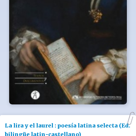
La lira y el laurel : poesía latina selecta (Ed.
bilingüe latin-castellano)