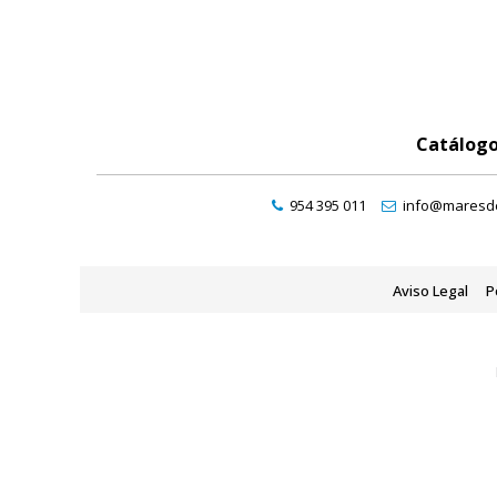
Catálog
954 395 011
info@maresde
Aviso Legal
P