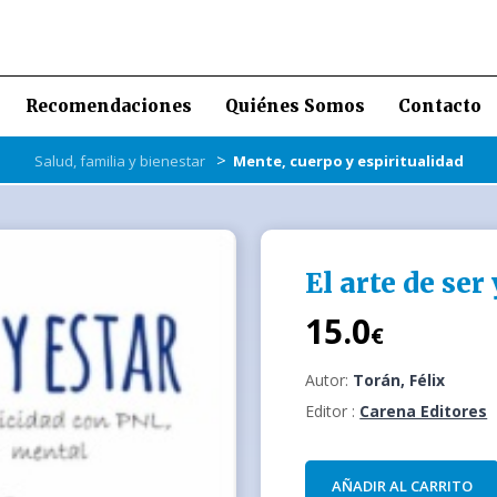
Recomendaciones
Quiénes Somos
Contacto
>
Salud, familia y bienestar
Mente, cuerpo y espiritualidad
El arte de ser 
15.0
€
Autor:
Torán, Félix
Editor :
Carena Editores
AÑADIR AL CARRITO