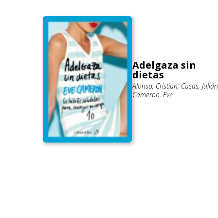
Adelgaza sin
 lo
dietas
Alonso, Cristian; Casas, Julián
Cameron, Eve