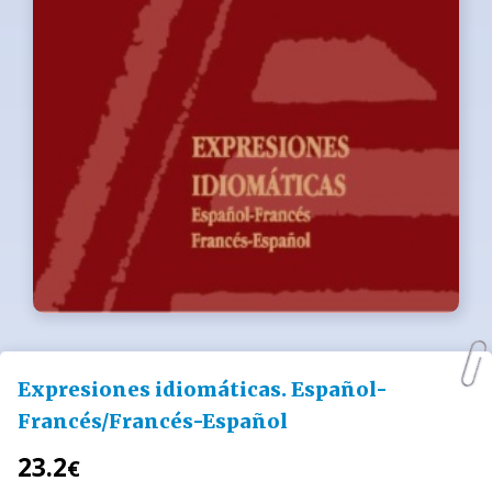
Expresiones idiomáticas. Español-
Francés/Francés-Español
23.2
€