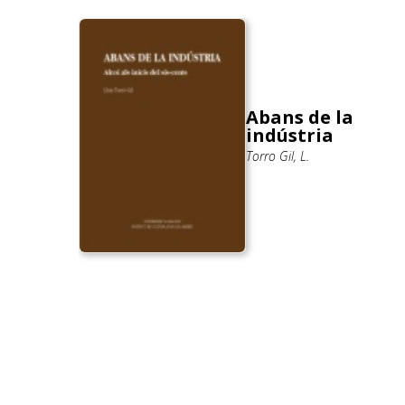
orar
e.
Abans de la
indústria
t en
Torro Gil, L.