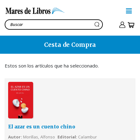
Cesta de Compra
El azar es un cuento chino
Morillas, Alfonso
18,00€
Estos son los artículos que ha seleccionado.
Ver cesta
21,90€
El azar es un cuento chino
Autor
Morillas, Alfonso
Editorial
Calambur