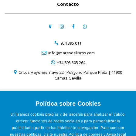
Contacto
954 395 011
info@maresdelibros.com
+34 693 505 264
C/ Los Hayones, nave 22 · Polígono Parque Plata | 41900
Camas, Sevilla
Aviso Legal
Política de Cookies
Política sobre Cookies
Política de Privacidad
Utilizamos cookies propias y de terceros para analizar el tráfico,
Condiciones de venta online
ofrecer funciones de redes sociales y para personalizar la
Accesibilidad
publicidad a partir de tus hábitos de navegación. Para conocer
nuestras políticas, visite nuestra
Política de cookies
y
Aviso legal