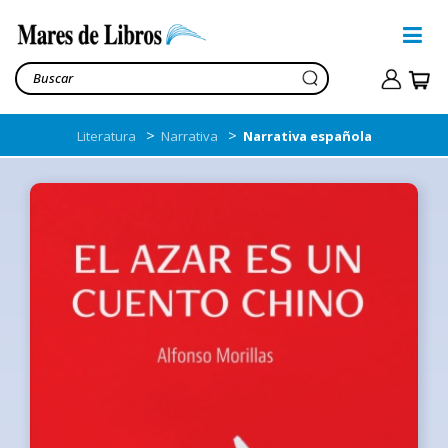
>
>
Literatura
Narrativa
Narrativa española