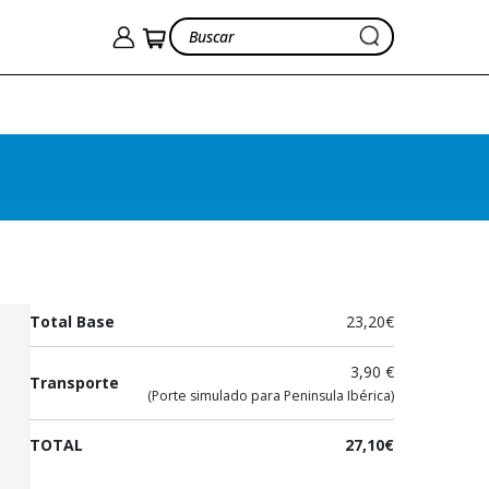
Identidades: explorando la
diversidad
Adonon, Akuavi; Asakura,
Hiroko; Carballido, Laura;
Galindo, Jorge (coords.)
23,20€
Ver cesta
27,10€
Total Base
23,20€
3,90 €
Transporte
(Porte simulado para Peninsula Ibérica)
TOTAL
27,10€