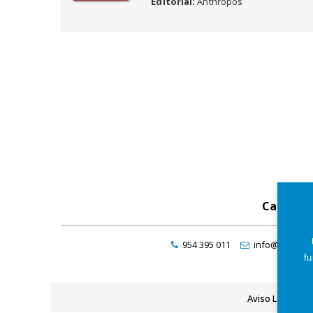
Editorial
Anthropos
Catálog
954 395 011
info@maresde
fu
Aviso Legal
P