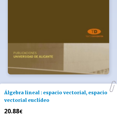
Álgebra lineal : espacio vectorial, espacio
vectorial euclídeo
20.88
€