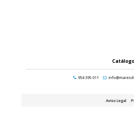
Catálog
954 395 011
info@maresde
Aviso Legal
P