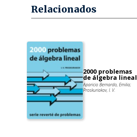
Relacionados
2000 problemas
de álgebra lineal
Aparicio Bernardo, Emilia;
ián; Bou
Proskuriakov, I. V.
Walter