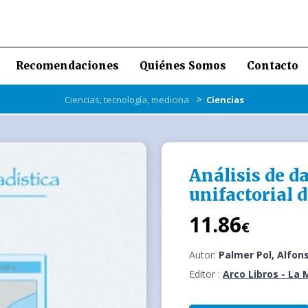
Recomendaciones
Quiénes Somos
Contacto
>
Ciencias, tecnología, medicina
Ciencias
Análisis de da
unifactorial 
11.86
€
Autor:
Palmer Pol, Alfon
Editor :
Arco Libros - La 