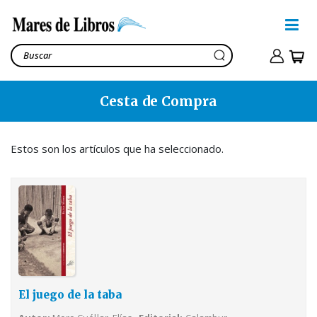
Cesta de Compra
El juego de la taba
Moro Cuéllar, Elías
18,00€
Estos son los artículos que ha seleccionado.
Ver cesta
21,90€
El juego de la taba