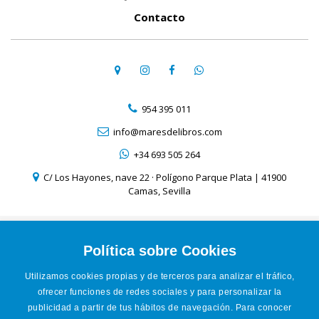
Contacto
954 395 011
info@maresdelibros.com
+34 693 505 264
C/ Los Hayones, nave 22 · Polígono Parque Plata | 41900
Camas, Sevilla
Aviso Legal
Política de Cookies
Política sobre Cookies
Política de Privacidad
Utilizamos cookies propias y de terceros para analizar el tráfico,
Condiciones de venta online
ofrecer funciones de redes sociales y para personalizar la
Accesibilidad
publicidad a partir de tus hábitos de navegación. Para conocer