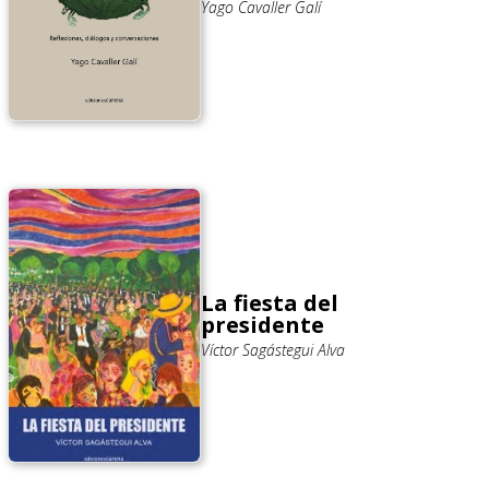
Yago Cavaller Galí
La fiesta del
presidente
Víctor Sagástegui Alva