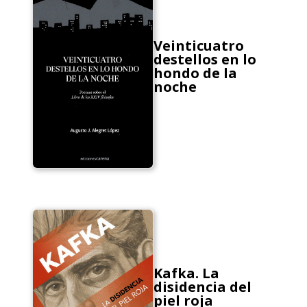
Veinticuatro
destellos en lo
hondo de la
noche
Kafka. La
disidencia del
piel roja