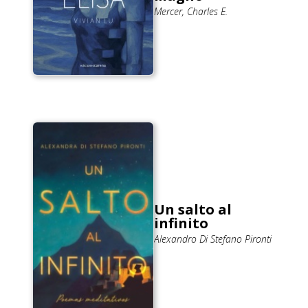
Mercer, Charles E.
Un salto al
infinito
Alexandro Di Stefano Pironti