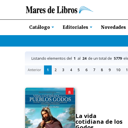
Novedades
Catálogo
Editoriales
Listando elementos del
1
al
24
de un total de
5779
el
Anterior
1
2
3
4
5
6
7
8
9
10
1
La vida
cotidiana de los
Godos