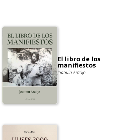
El libro de los
manifiestos
Joaquín Araújo