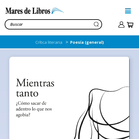
>
Crítica literaria
Poesía (general)