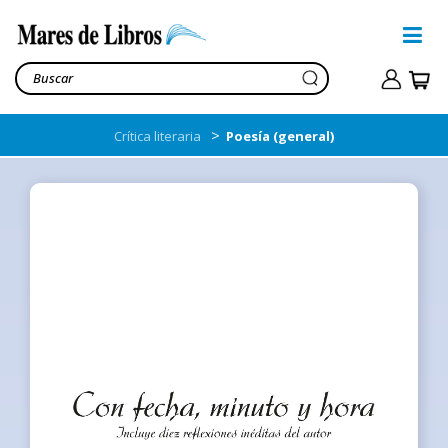
>
Crítica literaria
Poesía (general)