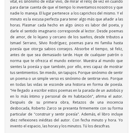
vital, es sinónimo de estar vivo, de mirar el reloj de vez en cuando
para darse cuenta de que el tiempo lo inventamos nosotros y que
nadie lo maneja. El lugar pertenece a los caprichos del mismo. Y el
minuto es la excusa perfecta para tener algo más que añadir a las
horas. Plasmar cada hecho en algo único es labor del poeta, y
darle el sentido imaginario corresponde al lector. Desde poemas
de amor, de lo lejano y cercano de los sueños, desde tributos a
Ismael Serrano, Silvio Rodríguez, poemas para mi familia hasta
poesía que otorga sabios consejos. Absorbe el tiempo, sé feliz,
antes de que sea demasiado tarde. Huye de cualquier patrón o
norma que te ofrezca el mundo exterior. Muestra al mundo que
sientes la poesía y que también, por ello, eres capaz de mostrar
tus sentimientos. Sin miedo, sin tapujos. Porque sinónimo de sentir
un poema o un simple verso es sinónimo de sentirse vivo. Porque
en todas las vidas se esconde una historia en forma de poesía.
"He llegado a escribir estos poemas en la parada de un autobús y
en lo más íntimo y personal de mi habitación", afirma el autor.
Después de su primera obra, Retazos de una inocencia
desbocada, Roberto Zarco se presenta firmemente con su forma
particular de "construir y sentir poesía". Además, el libro incluye
diez reflexiones inéditas del autor. Con fecha minuto y hora. Yo
invento el espacio, las horas y los minutos. Tú los descifras.