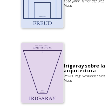
Abell, John; Hernández Díaz,
María
Irigaray sobre la
arquitectura
Rawes, Peg; Hernández Díaz,
María