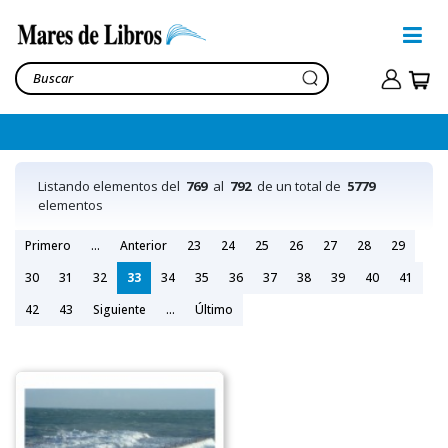
Listando elementos del
769
al
792
de un total de
5779
elementos
Primero
...
Anterior
23
24
25
26
27
28
29
30
31
32
33
34
35
36
37
38
39
40
41
42
43
Siguiente
...
Último