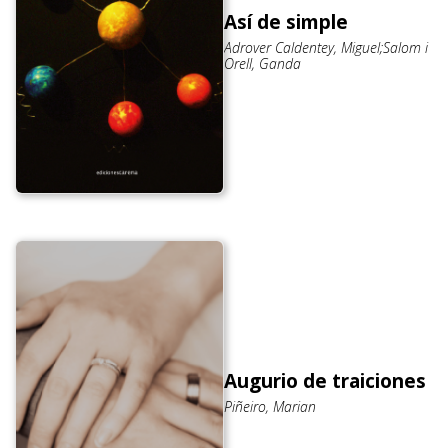
Así de simple
Adrover Caldentey, Miguel;Salom i
Orell, Ganda
Augurio de traiciones
Piñeiro, Marian