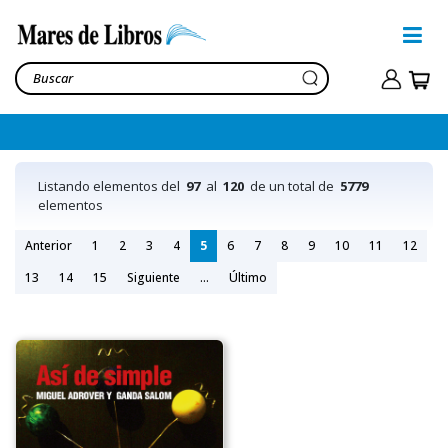
Listando elementos del
97
al
120
de un total de
5779
elementos
Anterior
1
2
3
4
5
6
7
8
9
10
11
12
13
14
15
Siguiente
...
Último