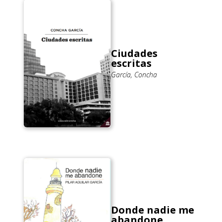
Ciudades
escritas
García, Concha
Donde nadie me
abandone