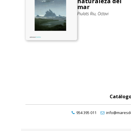
naturaleza del
mar
Piulats Riu, Octavi
Catálog
954 395 011
info@maresde