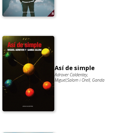
Así de simple
Adrover Caldentey,
Miguel;Salom i Orell, Ganda