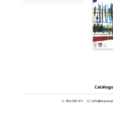
Catálog
954 395 011
info@maresde