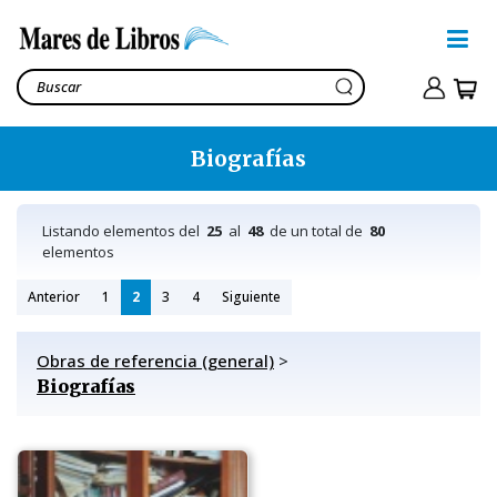
Biografías
Listando elementos del
25
al
48
de un total de
80
elementos
Anterior
1
2
3
4
Siguiente
Obras de referencia (general)
>
Biografías