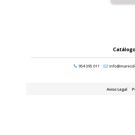
Catálog
954 395 011
info@maresde
Aviso Legal
P