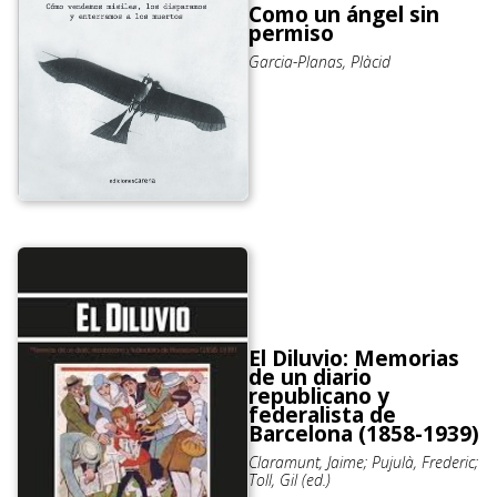
Como un ángel sin
permiso
Garcia-Planas, Plàcid
El Diluvio: Memorias
de un diario
republicano y
federalista de
Barcelona (1858-1939)
Claramunt, Jaime; Pujulà, Frederic;
Toll, Gil (ed.)