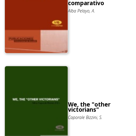
comparativo
Alba Pelayo, A.
We, the "other
victorians"
Caporale Bizzini, S.