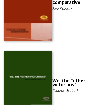
comparativo
Alba Pelayo, A.
We, the "other
victorians"
Caporale Bizzini, S.