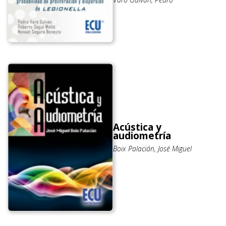
Acústica y
audiometría
Boix Palacián, José Miguel