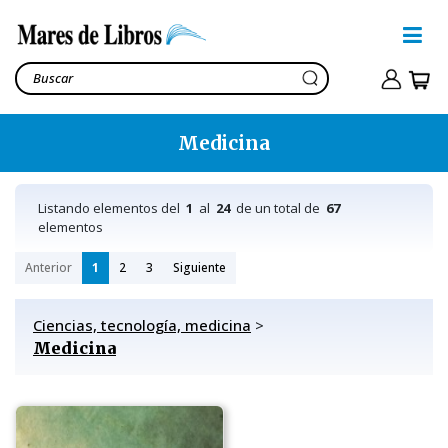
Medicina
Listando elementos del
1
al
24
de un total de
67
elementos
Anterior
1
2
3
Siguiente
Ciencias, tecnología, medicina
>
Medicina