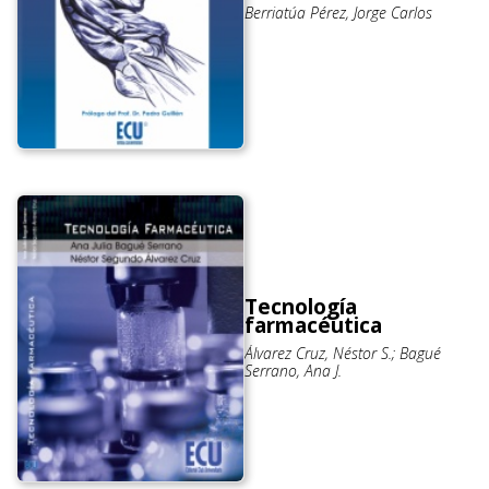
Berriatúa Pérez, Jorge Carlos
Tecnología
farmacéutica
Álvarez Cruz, Néstor S.; Bagué
Serrano, Ana J.