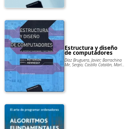
Estructura y diseño
de computadores
Díaz Bruguera, Javier; Barrachina
Mir, Sergio; Castillo Catalán, María
Isabel; Fernández Fernández, Juan
Carlos; Mayo Gual, Rafael;
Quintana Ortí, Enrique Salvador;
Patterson, David A.; Hennessy,
John L.