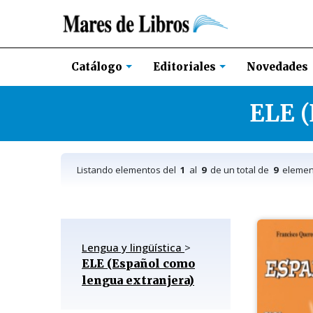
Novedades
Catálogo
Editoriales
ELE (
Listando elementos del
1
al
9
de un total de
9
elemen
Lengua y lingüística
>
ELE (Español como
lengua extranjera)