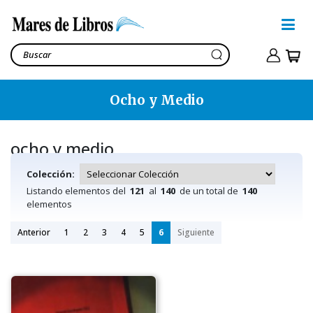
Ocho y Medio
ocho y medio
Colección:
Listando elementos del
121
al
140
de un total de
140
elementos
Anterior
1
2
3
4
5
6
Siguiente