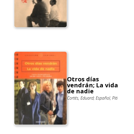
Otros días
vendrán; La vida
de nadie
Cortés, Eduard; Español, Piti