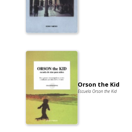
Orson the Kid
Escuela Orson the Kid