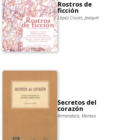
Rostros de
ficción
López Cruces, Joaquín
Secretos del
corazón
Armendariz, Montxo