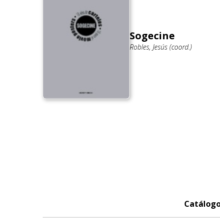
Sogecine
Robles, Jesús (coord.)
Catálog