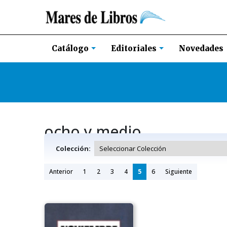
Novedades
Catálogo
Editoriales
ocho y medio
Colección:
Anterior
1
2
3
4
5
6
Siguiente