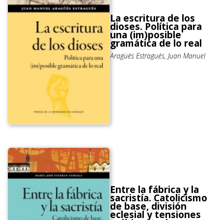
La escritura de los
dioses. Política para
una (im)posible
gramática de lo real
Aragüés Estragués, Juan Manuel
Entre la fábrica y la
sacristía. Catolicismo
de base, división
eclesial y tensiones