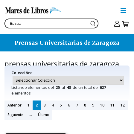
Prensas Universitarias de Zaragoza
prensas universitarias de zaragoza
Colección:
Listando elementos del
25
al
48
de un total de
627
elementos
Anterior
1
2
3
4
5
6
7
8
9
10
11
12
Siguiente
...
Último