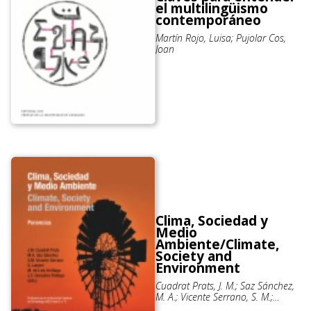
el multilingüismo
contemporáneo
Martín Rojo, Luisa; Pujolar Cos,
Joan
Clima, Sociedad y
Medio
Ambiente/Climate,
Society and
Environment
Cuadrat Prats, J. M.; Saz Sánchez,
M. A.; Vicente Serrano, S. M.;
Lanjeri, S.; De Luis Arrillaga, M.;