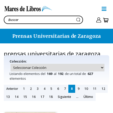
Prensas Universitarias de Zaragoza
prensas universitarias de zaragoza
Colección:
Listando elementos del
169
al
192
de un total de
627
elementos
Anterior
1
2
3
4
5
6
7
8
9
10
11
12
13
14
15
16
17
18
Siguiente
...
Último