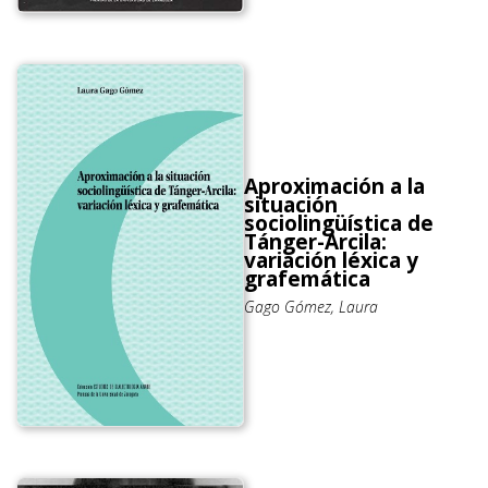
Aproximación a la
situación
sociolingüística de
Tánger-Arcila:
variación léxica y
grafemática
Gago Gómez, Laura