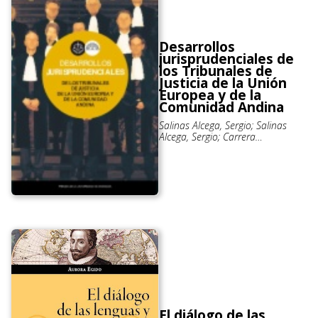
Desarrollos
jurisprudenciales de
los Tribunales de
Justicia de la Unión
Europea y de la
Comunidad Andina
Salinas Alcega, Sergio; Salinas
Alcega, Sergio; Carrera
Hernández, F. Jesús; Fernández de
los Campos, Aída; Martínez Pérez,
Enrique J.; Ortiz Arciniegas, Emma
El diálogo de las