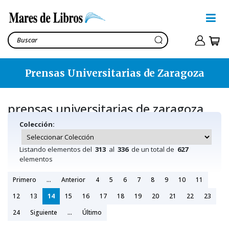
Prensas Universitarias de Zaragoza
prensas universitarias de zaragoza
Colección:
Listando elementos del
313
al
336
de un total de
627
elementos
Primero
...
Anterior
4
5
6
7
8
9
10
11
12
13
14
15
16
17
18
19
20
21
22
23
24
Siguiente
...
Último