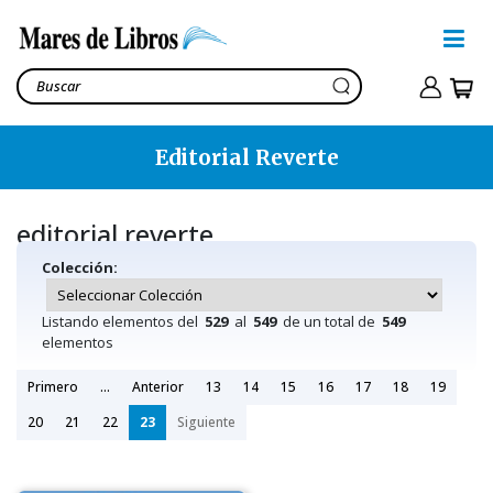
Editorial Reverte
editorial reverte
Colección:
Listando elementos del
529
al
549
de un total de
549
elementos
Primero
...
Anterior
13
14
15
16
17
18
19
20
21
22
23
Siguiente