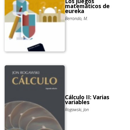
Los juegos
matemáticos de
eureka
Berrondo, M.
Cálculo II: Varias
variables
Rogawski, Jon