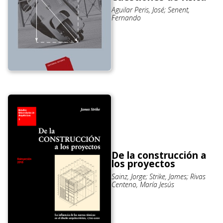
Aguilar Peris, José; Senent,
Fernando
De la construcción a
los proyectos
Sainz, Jorge; Strike, James; Rivas
Centeno, María Jesús