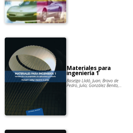
Materiales para
ingeniería 1
Baselga Llidó, Juan; Bravo de
Pedro, Julio; González Benito,
Javier; Gordo Oderiz, Elena;
Levenfeld Laredo, Belén; Torralba
Castelló, José Manuel; Várez
Álvarez, Alejandro; Ashby, Michael
F.; Jones, David R. H.