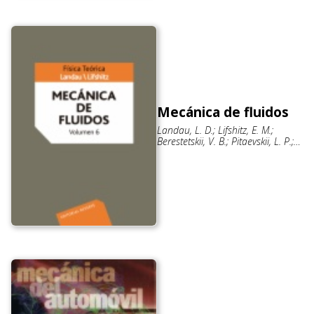
Mecánica de fluidos
Landau, L. D.; Lifshitz, E. M.;
Berestetskii, V. B.; Pitaevskii, L. P.;
Aguilar Peris, José; De La Rubia
Pacheco, Juan