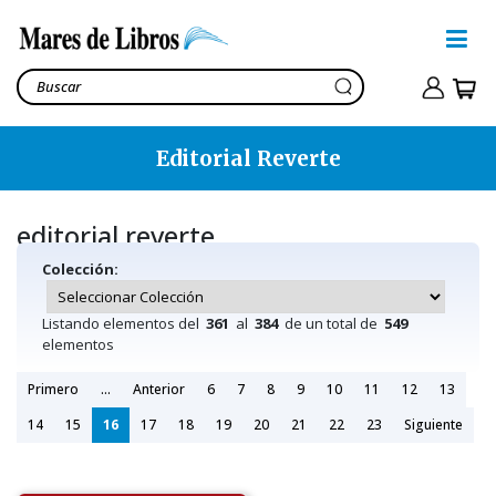
Editorial Reverte
editorial reverte
Colección:
Listando elementos del
361
al
384
de un total de
549
elementos
Primero
...
Anterior
6
7
8
9
10
11
12
13
14
15
16
17
18
19
20
21
22
23
Siguiente