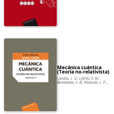
Mecánica cuántica
(Teoría no-relativista)
Landau, L. D.; Lifshitz, E. M.;
Berestetskii, V. B.; Pitaevskii, L. P.;
Ortiz Fornaguera, Ramon